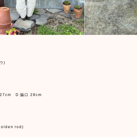
ウ)
27cm D.脇口 28cm
golden rod)