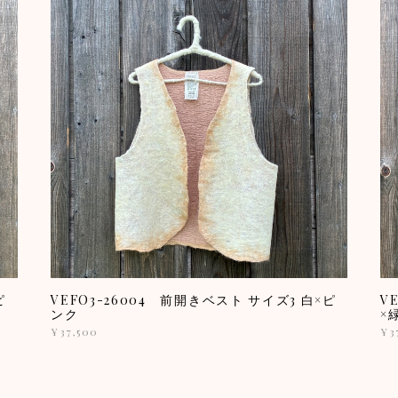
ピ
VEFO3-26004 前開きベスト サイズ3 白×ピ
V
ンク
×
¥37,500
¥3