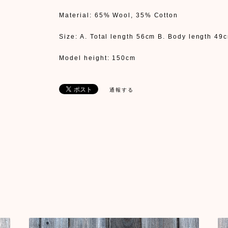
Material: 65% Wool, 35% Cotton
Size: A. Total length 56cm B. Body length 4
Model height: 150cm
通報する