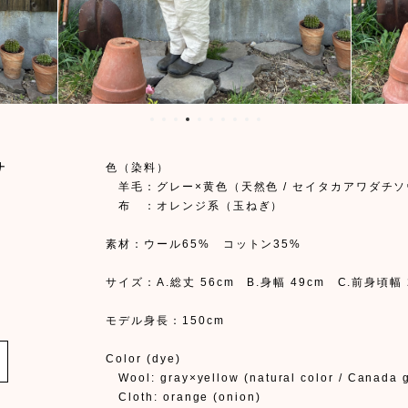
サ
色（染料）
羊毛：グレー×黄色（天然色 / セイタカアワダチソ
布 ：オレンジ系（玉ねぎ）
素材：ウール65% コットン35%
サイズ：A.総丈 56cm B.身幅 49cm C.前身頃幅 
モデル身長：150cm
Color (dye)
Wool: gray×yellow (natural color / Canada 
Cloth: orange (onion)