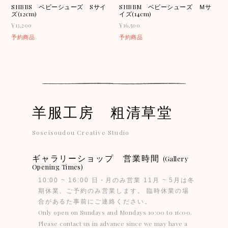
SHBBS ベビーシューズ Sサイ
SHBBM ベビーシューズ Ｍサ
ズ(12cm)
イズ(14cm)
¥13,200
¥16,500
予約商品
予約商品
羊服工房 粗清草堂
Soseisoudou Creative Studio
ギャラリーショップ 営業時間
(Gallery
Opening Times)
10:00 ~ 16:00 日・月のみ営業 11月 ~ 5月は冬
期休業、ご予約のみ営業します。 臨時休業の場
合があるた事前にご連絡ください。
Only open on Sundays and Mondays 10:00 to 16:00.
Please contact us in advance since we may have a