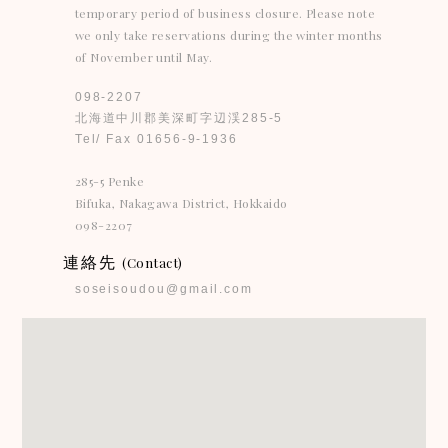
temporary period of business closure. Please note
we only take reservations during the winter months
of November until May.
098-2207
北海道中川郡美深町字辺渓285-5
Tel/ Fax 01656-9-1936
285-5 Penke
Bifuka, Nakagawa District, Hokkaido
098-2207
連絡先
(Contact)
soseisoudou@gmail.com