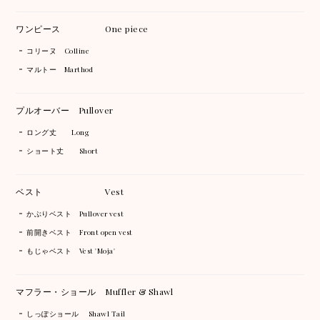
ワンピース One piece
コリーヌ Colline
マルトー Marthod
プルオーバー Pullover
ロング丈 Long
ショート丈 Short
ベスト Vest
かぶりベスト Pullover vest
前開きベスト Front open vest
もじゃベスト Vest 'Moja'
マフラー・ショール Muffler & Shawl
しっぽショール Shawl Tail