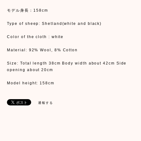
モデル身長：158cm
Type of sheep: Shetland(white and black)
Color of the cloth : white
Material: 92% Wool, 8% Cotton
Size: Total length 38cm Body width about 42cm Side
opening about 20cm
Model height: 158cm
通報する