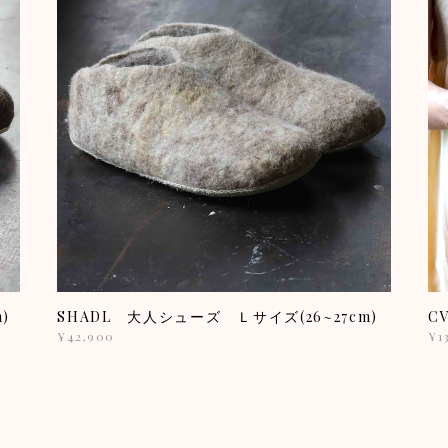
)
SHADL 大人シューズ Ｌサイズ(26~27cm)
C
¥42,900
¥1