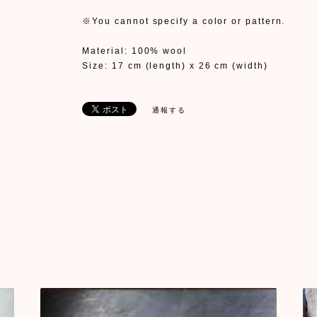
※You cannot specify a color or pattern.
Material: 100% wool
Size: 17 cm (length) x 26 cm (width)
通報する