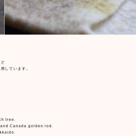
など
使用しています。
。
ch tree.
, and Canada golden rod.
kkaido.