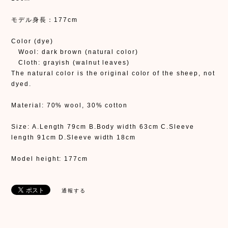
モデル身長：177cm
Color (dye)
Wool: dark brown (natural color)
Cloth: grayish (walnut leaves)
The natural color is the original color of the sheep, not
dyed.
Material: 70% wool, 30% cotton
Size: A.Length 79cm B.Body width 63cm C.Sleeve
length 91cm D.Sleeve width 18cm
Model height: 177cm
通報する