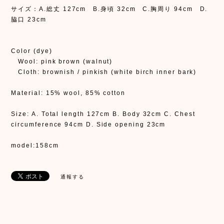
サイズ：A.総丈 127cm B.身頃 32cm C.胸周り 94cm D.
脇口 23cm
Color (dye)
Wool: pink brown (walnut)
Cloth: brownish / pinkish (white birch inner bark)
Material: 15% wool, 85% cotton
Size: A. Total length 127cm B. Body 32cm C. Chest
circumference 94cm D. Side opening 23cm
model:158cm
通報する