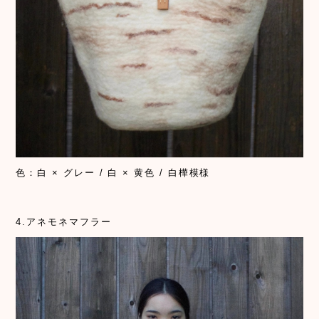
色：白 × グレー / 白 × 黄色 / 白樺模様
4.アネモネマフラー