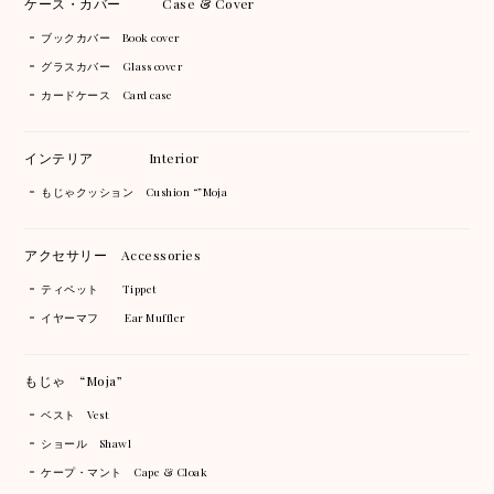
ケース・カバー Case & Cover
ブックカバー Book cover
グラスカバー Glass cover
カードケース Card case
インテリア Interior
もじゃクッション Cushion “”Moja
アクセサリー Accessories
ティペット Tippet
イヤーマフ Ear Muffler
もじゃ “Moja”
ベスト Vest
ショール Shawl
ケープ・マント Cape & Cloak