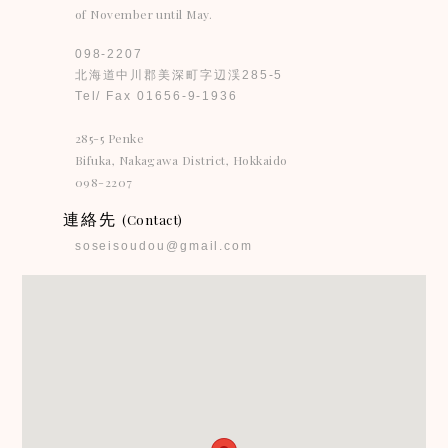
of November until May.
098-2207
北海道中川郡美深町字辺渓285-5
Tel/ Fax 01656-9-1936
285-5 Penke
Bifuka, Nakagawa District, Hokkaido
098-2207
連絡先
(Contact)
soseisoudou@gmail.com